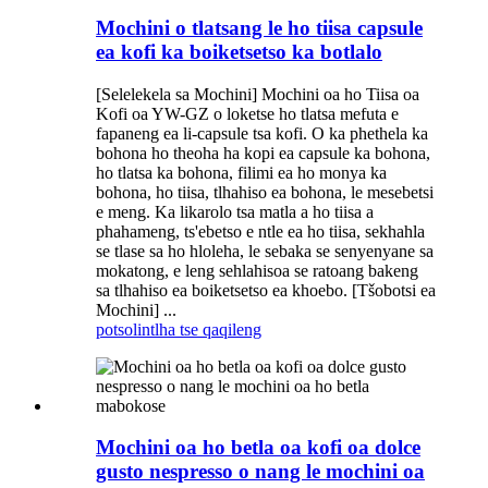
Mochini o tlatsang le ho tiisa capsule
ea kofi ka boiketsetso ka botlalo
[Selelekela sa Mochini] Mochini oa ho Tiisa oa
Kofi oa YW-GZ o loketse ho tlatsa mefuta e
fapaneng ea li-capsule tsa kofi. O ka phethela ka
bohona ho theoha ha kopi ea capsule ka bohona,
ho tlatsa ka bohona, filimi ea ho monya ka
bohona, ho tiisa, tlhahiso ea bohona, le mesebetsi
e meng. Ka likarolo tsa matla a ho tiisa a
phahameng, ts'ebetso e ntle ea ho tiisa, sekhahla
se tlase sa ho hloleha, le sebaka se senyenyane sa
mokatong, e leng sehlahisoa se ratoang bakeng
sa tlhahiso ea boiketsetso ea khoebo. [Tšobotsi ea
Mochini] ...
potso
lintlha tse qaqileng
Mochini oa ho betla oa kofi oa dolce
gusto nespresso o nang le mochini oa