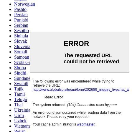
Norwegian
Pashto
Persian
Punjabi
Serbian
Sesotho
Sinhala
Slovak
Slovenian
Somali
Samoan
Scots Gaelic
Shona
Sindhi
Sundanese
Swahili
Tajik
Tamil
Telugu
Thai
Ukrainian
Urdu
Uzbek
Vietnamese
Welsh