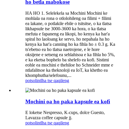
ho betla mabokose
HA HO 1. Selelekela sa Mochini Mochini ke
mohlala oa rona o otlolohileng oa filimi + filimi
ea lakane, o potlakile ebile o tsitsitse, o ka tlatsa
likhapsule tse 3000-3600 ka hora, o ka tlatsa
mefuta e fapaneng ea likopi, ho kenya ka har'a
spiral ho laoloang ke servo, ho nepahala ha ho
kenya ka har'a canning ho ka fihla ho ± 0.3 g. Ka
ts'ebetso ea ho tlatsa naetrojene, e le hore
oksijene e setseng ea sehlahisoa e ka fihla ho 5%,
e ka eketsa bophelo ba shelefo ea kofi. Sistimi
eohle ea mochini e thehiloe ho Schneider mme e
ntlafalitsoe ka theknoloji ea IoT, ka khetho ea
khomphutha/selefounu,...
potso
lintlha tse qaqileng
Mochini oa ho paka kapsule ea kofi
E loketse Nespresso, K-cups, dolce Guesto,
Lavazza coffee capsule jj.
potso
lintlha tse qaqileng