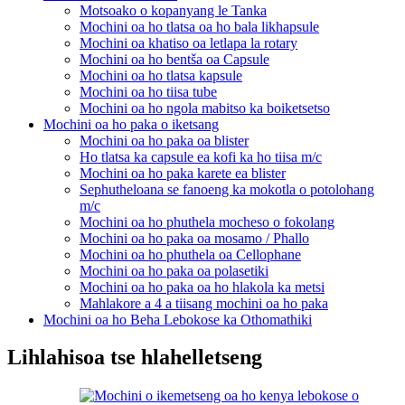
Motsoako o kopanyang le Tanka
Mochini oa ho tlatsa oa ho bala likhapsule
Mochini oa khatiso oa letlapa la rotary
Mochini oa ho bentša oa Capsule
Mochini oa ho tlatsa kapsule
Mochini oa ho tiisa tube
Mochini oa ho ngola mabitso ka boiketsetso
Mochini oa ho paka o iketsang
Mochini oa ho paka oa blister
Ho tlatsa ka capsule ea kofi ka ho tiisa m/c
Mochini oa ho paka karete ea blister
Sephutheloana se fanoeng ka mokotla o potolohang
m/c
Mochini oa ho phuthela mocheso o fokolang
Mochini oa ho paka oa mosamo / Phallo
Mochini oa ho phuthela oa Cellophane
Mochini oa ho paka oa polasetiki
Mochini oa ho paka oa ho hlakola ka metsi
Mahlakore a 4 a tiisang mochini oa ho paka
Mochini oa ho Beha Lebokose ka Othomathiki
Lihlahisoa tse hlahelletseng