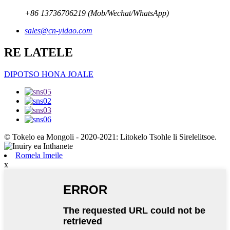
+86 13736706219 (Mob/Wechat/WhatsApp)
sales@cn-yidao.com
RE LATELE
DIPOTSO HONA JOALE
© Tokelo ea Mongoli - 2020-2021: Litokelo Tsohle li Sirelelitsoe.
Romela Imeile
x