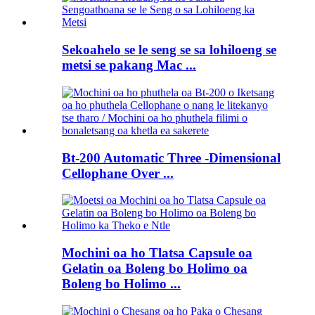
Sekoahelo se le seng se sa lohiloeng se
metsi se pakang Mac ...
Bt-200 Automatic Three -Dimensional
Cellophane Over ...
Mochini oa ho Tlatsa Capsule oa
Gelatin oa Boleng bo Holimo oa
Boleng bo Holimo ...