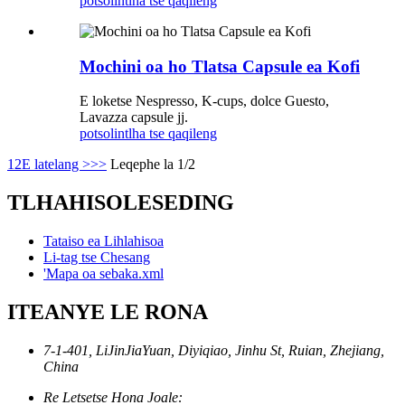
potso
lintlha tse qaqileng
Mochini oa ho Tlatsa Capsule ea Kofi
E loketse Nespresso, K-cups, dolce Guesto,
Lavazza capsule jj.
potso
lintlha tse qaqileng
1
2
E latelang >
>>
Leqephe la 1/2
TLHAHISOLESEDING
Tataiso ea Lihlahisoa
Li-tag tse Chesang
'Mapa oa sebaka.xml
ITEANYE LE RONA
7-1-401, LiJinJiaYuan, Diyiqiao, Jinhu St, Ruian, Zhejiang,
China
Re Letsetse Hona Joale: