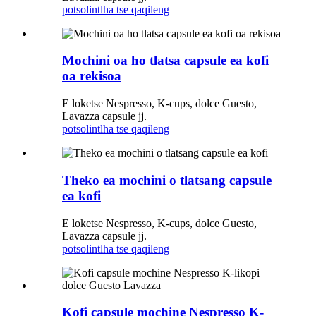
potso
lintlha tse qaqileng
Mochini oa ho tlatsa capsule ea kofi
oa rekisoa
E loketse Nespresso, K-cups, dolce Guesto,
Lavazza capsule jj.
potso
lintlha tse qaqileng
Theko ea mochini o tlatsang capsule
ea kofi
E loketse Nespresso, K-cups, dolce Guesto,
Lavazza capsule jj.
potso
lintlha tse qaqileng
Kofi capsule mochine Nespresso K-