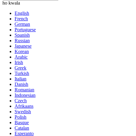
ho kwala
English
French
German
Portuguese
Spanish
Russian
Japanese
Korean
Arabic
Irish
Greek
Turkish
Italian
Danish
Romanian
Indonesian
Czech
Afrikaans
Swedish
Polish
Basque
Catalan
Esperanto