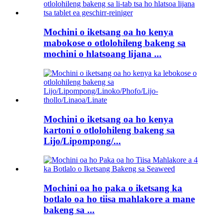
Mochini o iketsang oa ho kenya
mabokose o otlolohileng bakeng sa
mochini o hlatsoang lijana ...
Mochini o iketsang oa ho kenya
kartoni o otlolohileng bakeng sa
Lijo/Lipompong/...
Mochini oa ho paka o iketsang ka
botlalo oa ho tiisa mahlakore a mane
bakeng sa ...