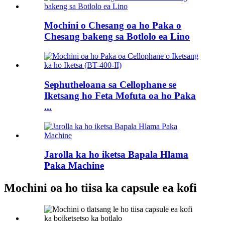
Mochini o Chesang oa ho Paka o
Chesang bakeng sa Botlolo ea Lino
Sephutheloana sa Cellophane se
Iketsang ho Feta Mofuta oa ho Paka
...
Jarolla ka ho iketsa Bapala Hlama
Paka Machine
Mochini oa ho tiisa ka capsule ea kofi