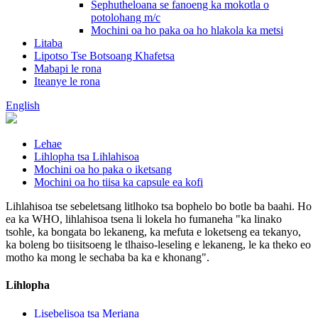
Sephutheloana se fanoeng ka mokotla o
potolohang m/c
Mochini oa ho paka oa ho hlakola ka metsi
Litaba
Lipotso Tse Botsoang Khafetsa
Mabapi le rona
Iteanye le rona
English
Lehae
Lihlopha tsa Lihlahisoa
Mochini oa ho paka o iketsang
Mochini oa ho tiisa ka capsule ea kofi
Lihlahisoa tse sebeletsang litlhoko tsa bophelo bo botle ba baahi. Ho
ea ka WHO, lihlahisoa tsena li lokela ho fumaneha "ka linako
tsohle, ka bongata bo lekaneng, ka mefuta e loketseng ea tekanyo,
ka boleng bo tiisitsoeng le tlhaiso-leseling e lekaneng, le ka theko eo
motho ka mong le sechaba ba ka e khonang".
Lihlopha
Lisebelisoa tsa Meriana