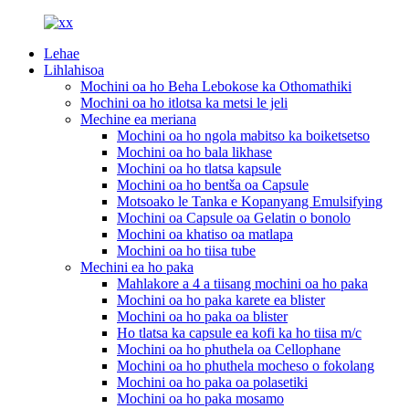
Lehae
Lihlahisoa
Mochini oa ho Beha Lebokose ka Othomathiki
Mochini oa ho itlotsa ka metsi le jeli
Mechine ea meriana
Mochini oa ho ngola mabitso ka boiketsetso
Mochini oa ho bala likhase
Mochini oa ho tlatsa kapsule
Mochini oa ho bentša oa Capsule
Motsoako le Tanka e Kopanyang Emulsifying
Mochini oa Capsule oa Gelatin o bonolo
Mochini oa khatiso oa matlapa
Mochini oa ho tiisa tube
Mechini ea ho paka
Mahlakore a 4 a tiisang mochini oa ho paka
Mochini oa ho paka karete ea blister
Mochini oa ho paka oa blister
Ho tlatsa ka capsule ea kofi ka ho tiisa m/c
Mochini oa ho phuthela oa Cellophane
Mochini oa ho phuthela mocheso o fokolang
Mochini oa ho paka oa polasetiki
Mochini oa ho paka mosamo